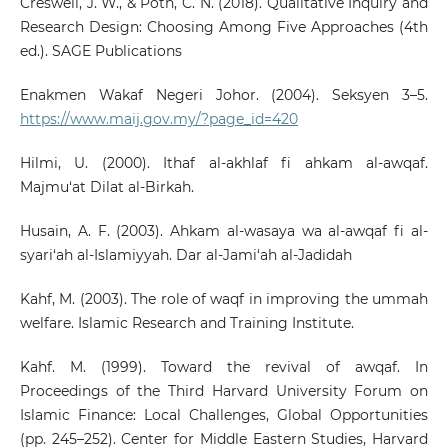
Creswell, J. W., & Poth, C. N. (2018). Qualitative Inquiry and
Research Design: Choosing Among Five Approaches (4th
ed.). SAGE Publications
Enakmen Wakaf Negeri Johor. (2004). Seksyen 3–5.
https://www.maij.gov.my/?page_id=420
Hilmi, U. (2000). Ithaf al-akhlaf fi ahkam al-awqaf.
Majmu‘at Dilat al-Birkah.
Husain, A. F. (2003). Ahkam al-wasaya wa al-awqaf fi al-
syari‘ah al-Islamiyyah. Dar al-Jami‘ah al-Jadidah
Kahf, M. (2003). The role of waqf in improving the ummah
welfare. Islamic Research and Training Institute.
Kahf. M. (1999). Toward the revival of awqaf. In
Proceedings of the Third Harvard University Forum on
Islamic Finance: Local Challenges, Global Opportunities
(pp. 245–252). Center for Middle Eastern Studies, Harvard