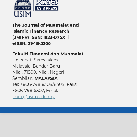
The Journal of Muamalat and
Islamic Finance Research
(JMIFR)
ISSN: 1823-075X l
eISSN: 2948-5266
Fakulti
Ekonomi dan Muamalat
Universiti Sains Islam
Malaysia, Bandar Baru
Nilai, 71800, Nilai, Negeri
Sembilan,
MALAYSIA
Tel: +606-798 6306/6305 Faks:
+606-798 6302, Emel:
jmifr@usim.edu.my