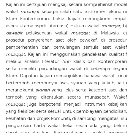
Kajian ini bertujuan mengkaji secara komprehensif model
wakaf
muaqqat
sebagai salah satu instrumen ekonomi
Islam kontemporari. Fokus kajian merangkumi empat
aspek utama aspek utama: a) Hukum wakaf
muaqqat
, b)
dawabit
pelaksanaan wakaf
muaqqat
di Malaysia, c)
prosedur penyerahan aset oleh pewakaf, d) prosedur
pemberhentian dan pemulangan semula aset wakaf
muaqqat
. Kajian ini menggunakan pendekatan kualitatif
melalui analisis literatur
fiqh
klasik dan kontemporari
serta meneliti perundangan wakaf di beberapa negara
Islam. Dapatan kajian menunjukkan bahawa wakaf tunai
bertempoh mempunyai asas syariah yang kukuh, iaitu
merangkumi
sighah
yang jelas serta kategori aset dan
tempoh yang ditentukan secara munasabah. Wakaf
muaqqat
juga berpotensi menjadi instrumen kebajikan
yang fleksibel serta sesuai untuk pembiayaan pendidikan,
kesihatan dan projek komuniti, di samping mengatasi isu
pengurusan harta wakaf kekal sedia ada yang belum
dapat dimanfaatkan. Kesimpulannya, wakaf
muaqqat