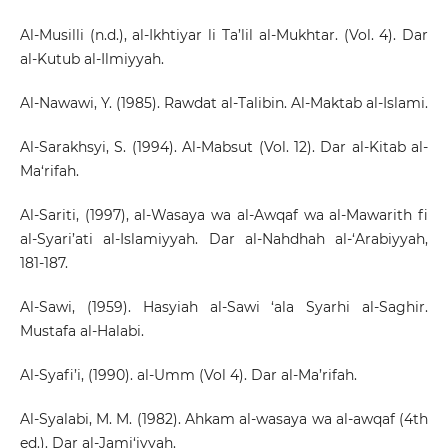
Al-Musilli (n.d.), al-Ikhtiyar li Ta’lil al-Mukhtar. (Vol. 4). Dar
al-Kutub al-Ilmiyyah.
Al-Nawawi, Y. (1985). Rawdat al-Talibin. Al-Maktab al-Islami.
Al-Sarakhsyi, S. (1994). Al-Mabsut (Vol. 12). Dar al-Kitab al-
Ma‘rifah.
Al-Sariti, (1997), al-Wasaya wa al-Awqaf wa al-Mawarith fi
al-Syari’ati al-Islamiyyah. Dar al-Nahdhah al-‘Arabiyyah,
181-187.
Al-Sawi, (1959). Hasyiah al-Sawi ‘ala Syarhi al-Saghir.
Mustafa al-Halabi.
Al-Syafi’i, (1990). al-Umm (Vol 4). Dar al-Ma’rifah.
Al-Syalabi, M. M. (1982). Ahkam al-wasaya wa al-awqaf (4th
ed.). Dar al-Jami‘iyyah.