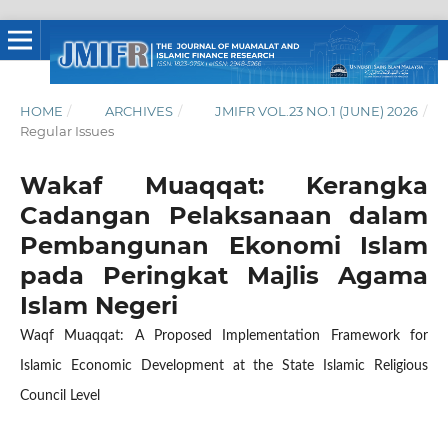
HOME
/
ARCHIVES
/
JMIFR VOL.23 NO.1 (JUNE) 2026
/
Regular Issues
Wakaf Muaqqat: Kerangka
Cadangan Pelaksanaan dalam
Pembangunan Ekonomi Islam
pada Peringkat Majlis Agama
Islam Negeri
Waqf Muaqqat: A Proposed Implementation Framework for
Islamic Economic Development at the State Islamic Religious
Council Level