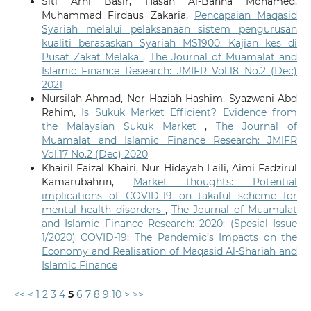
Siti Arni Basir, Hasan Al-Banna Mohamed,
Muhammad Firdaus Zakaria,
Pencapaian Maqasid
Syariah melalui pelaksanaan sistem pengurusan
kualiti berasaskan Syariah MS1900: Kajian kes di
Pusat Zakat Melaka
,
The Journal of Muamalat and
Islamic Finance Research: JMIFR Vol.18 No.2 (Dec)
2021
Nursilah Ahmad, Nor Haziah Hashim, Syazwani Abd
Rahim,
Is Sukuk Market Efficient? Evidence from
the Malaysian Sukuk Market
,
The Journal of
Muamalat and Islamic Finance Research: JMIFR
Vol.17 No.2 (Dec) 2020
Khairil Faizal Khairi, Nur Hidayah Laili, Aimi Fadzirul
Kamarubahrin,
Market thoughts: Potential
implications of COVID-19 on takaful scheme for
mental health disorders
,
The Journal of Muamalat
and Islamic Finance Research: 2020: (Spesial Issue
1/2020) COVID-19: The Pandemic’s Impacts on the
Economy and Realisation of Maqasid Al-Shariah and
Islamic Finance
<<
<
1
2
3
4
5
6
7
8
9
10
>
>>