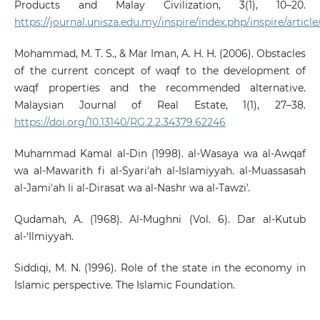
Products and Malay Civilization, 3(1), 10–20.
https://journal.unisza.edu.my/inspire/index.php/inspire/articl
Mohammad, M. T. S., & Mar Iman, A. H. H. (2006). Obstacles
of the current concept of waqf to the development of
waqf properties and the recommended alternative.
Malaysian Journal of Real Estate, 1(1), 27–38.
https://doi.org/10.13140/RG.2.2.34379.62246
Muhammad Kamal al-Din (1998). al-Wasaya wa al-Awqaf
wa al-Mawarith fi al-Syari'ah al-Islamiyyah. al-Muassasah
al-Jami'ah li al-Dirasat wa al-Nashr wa al-Tawzi'.
Qudamah, A. (1968). Al-Mughni (Vol. 6). Dar al-Kutub
al-‘Ilmiyyah.
Siddiqi, M. N. (1996). Role of the state in the economy in
Islamic perspective. The Islamic Foundation.