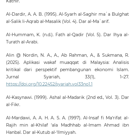
Kathir.
Al-Dardir, A. A. B. (1995). Al-Syarh al-Saghir maʿa Bulghat
al-Salik li-Aqrab al-Masalik (Vol. 4). Dar al-Maʿarif.
Al-Hummam, K. (n.d.). Fath al-Qadir (Vol. 5). Dar Ihya al-
Turath al-Arabi.
Alin @ Nordin, N. A., A., Ab Rahman, A., & Sukmana, R.
(2025). Aplikasi wakaf muaqqat di Malaysia: Analisis
kritikal dari perspektif pembangunan ekonomi Islam.
Jurnal Syariah, 33(1), 1–27.
https://doi.org/10.22452/syariah.vol33no1.1
Al-Kasynawi. (1999). Ashal al-Madarik (2nd ed., Vol. 3). Dar
al-Fikr.
Al-Mardawi, A. A. H. A. S. A. (1997). Al-Insaf fi Ma‘rifat al-
Rajih min al-Khilaf ‘ala Madhhab al-Imam Ahmad ibn
Hanbal. Dar al-Kutub al-‘Ilmiyyah.