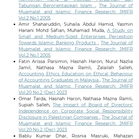
Tabungan Berorientasikan Islam
,
The Journal of
Muamalat and Islamic Finance Research: JMIFR
Vol.2 No.1 2005
Amir Shaharuddin, Suhaila Abdul Hamid, Yasmin
Hanani Mohd Safian, Muhamad Muda,
A Study on
Small and Medium-Sized Enterprises Perception
Towards Islamic Banking Products
,
The Journal of
Muamalat and Islamic Finance Research: JMIFR
Vol.2 No.1 2005
Fatin Arissa Parsimin, Hasnah Haron, Nurul Nazlia
Jamil, Nathasa Mazna Ramli, Zalailah Salleh,
Accounting Ethics Education on Ethical Behaviour
of Accounting Graduates in Malaysia
,
The Journal of
Muamalat and Islamic Finance Research: JMIFR
Vol.20 No.2 (Dec) 2023
Omar Tarda, Hasnah Haron, Nathasa Mazna Ramli,
Supiah Salleh,
The Impact of Board of Directors'
Independence on Corporate Social Responsibility
Disclosure in Palestinian Companies
,
The Journal of
Muamalat and Islamic Finance Research: JMIFR
Vol.20 No.2 (Dec) 2023
Bablu Kumar Dhar, Rosnia Masruki, Mahazan