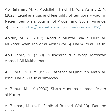
Ab Rahman, M. F., Abdullah Thaidi, H. A., & Azhar, Z. N.
(2025). Legal analysis and feasibility of temporary waqf in
Negeri Sembilan. Journal of Awqaf and Social Finance,
3(1), 58–85.
https://journal.jawhar.gov.my/journal-v3104/
Abidin, M. A. (2003). Radd al-Muhtar 'ala al-Durr al-
Mukhtar Syarh Tanwir al-Absar (Vol. 6). Dar ‘Alim al-Kutub.
Abu Zahra, M. (1959). Muhadarat fi al-Waqf. Matba‘ah
Ahmad ‘Ali Mukhaimarat.
Al-Buhuti, M. I. Y. (1997). Kashshaf al-Qina’ ‘an Matn al-
Iqna’. Dar al-Kutub al-‘Ilmiyyah.
Al-Buhuti, M. I. Y. (2000). Sharh Muntaha al-Iradat. ‘Alam
al-Kutub.
Al-Bukhari, M. (n.d.). Sahih al-Bukhari (Vol. 10). Dar Ibn