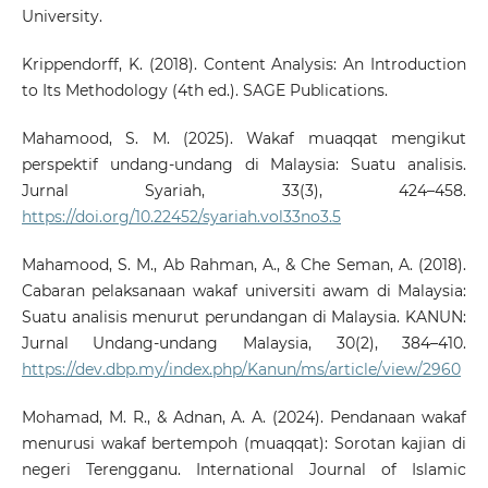
University.
Krippendorff, K. (2018). Content Analysis: An Introduction
to Its Methodology (4th ed.). SAGE Publications.
Mahamood, S. M. (2025). Wakaf muaqqat mengikut
perspektif undang-undang di Malaysia: Suatu analisis.
Jurnal Syariah, 33(3), 424–458.
https://doi.org/10.22452/syariah.vol33no3.5
Mahamood, S. M., Ab Rahman, A., & Che Seman, A. (2018).
Cabaran pelaksanaan wakaf universiti awam di Malaysia:
Suatu analisis menurut perundangan di Malaysia. KANUN:
Jurnal Undang-undang Malaysia, 30(2), 384–410.
https://dev.dbp.my/index.php/Kanun/ms/article/view/2960
Mohamad, M. R., & Adnan, A. A. (2024). Pendanaan wakaf
menurusi wakaf bertempoh (muaqqat): Sorotan kajian di
negeri Terengganu. International Journal of Islamic