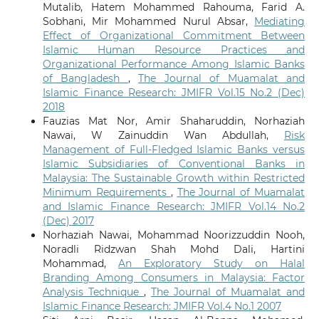
Mutalib, Hatem Mohammed Rahouma, Farid A.
Sobhani, Mir Mohammed Nurul Absar,
Mediating
Effect of Organizational Commitment Between
Islamic Human Resource Practices and
Organizational Performance Among Islamic Banks
of Bangladesh
,
The Journal of Muamalat and
Islamic Finance Research: JMIFR Vol.15 No.2 (Dec)
2018
Fauzias Mat Nor, Amir Shaharuddin, Norhaziah
Nawai, W Zainuddin Wan Abdullah,
Risk
Management of Full-Fledged Islamic Banks versus
Islamic Subsidiaries of Conventional Banks in
Malaysia: The Sustainable Growth within Restricted
Minimum Requirements
,
The Journal of Muamalat
and Islamic Finance Research: JMIFR Vol.14 No.2
(Dec) 2017
Norhaziah Nawai, Mohammad Noorizzuddin Nooh,
Noradli Ridzwan Shah Mohd Dali, Hartini
Mohammad,
An Exploratory Study on Halal
Branding Among Consumers in Malaysia: Factor
Analysis Technique
,
The Journal of Muamalat and
Islamic Finance Research: JMIFR Vol.4 No.1 2007