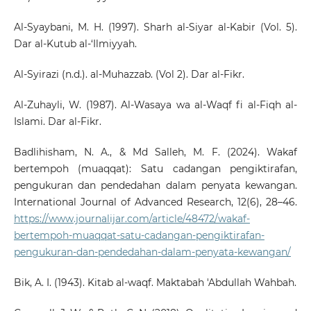
Al-Syaybani, M. H. (1997). Sharh al-Siyar al-Kabir (Vol. 5).
Dar al-Kutub al-‘Ilmiyyah.
Al-Syirazi (n.d.). al-Muhazzab. (Vol 2). Dar al-Fikr.
Al-Zuhayli, W. (1987). Al-Wasaya wa al-Waqf fi al-Fiqh al-
Islami. Dar al-Fikr.
Badlihisham, N. A., & Md Salleh, M. F. (2024). Wakaf
bertempoh (muaqqat): Satu cadangan pengiktirafan,
pengukuran dan pendedahan dalam penyata kewangan.
International Journal of Advanced Research, 12(6), 28–46.
https://www.journalijar.com/article/48472/wakaf-
bertempoh-muaqqat-satu-cadangan-pengiktirafan-
pengukuran-dan-pendedahan-dalam-penyata-kewangan/
Bik, A. I. (1943). Kitab al-waqf. Maktabah 'Abdullah Wahbah.