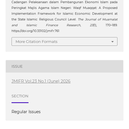
Cadangan Pelaksanaan dalam Pembangunan Ekonomi Islam pada
Peringkat Majlis Agama Islam Negeri: Waqf Muaqqat: A Proposed
Implementation Framework for Islamic Economic Development at
the State Islamic Religious Council Level.
The Journal of Muamalat
and Islamic Finance Research
,
23
(1), 170–189.
https://doi.org/10.33102/jmifr.761
More Citation Formats
ISSUE
JMIFR Vol.23 No.1 (June) 2026
SECTION
Regular Issues