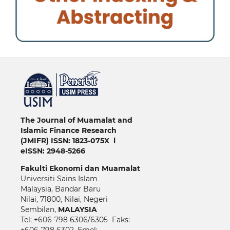
خرید vpn
The Journal of Muamalat and
Islamic Finance Research
(JMIFR)
ISSN: 1823-075X l
eISSN: 2948-5266
Fakulti
Ekonomi dan Muamalat
Universiti Sains Islam
Malaysia, Bandar Baru
Nilai, 71800, Nilai, Negeri
Sembilan,
MALAYSIA
Tel: +606-798 6306/6305 Faks:
+606-798 6302, Emel: