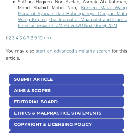
Suffian Haqiem Nor Azelan, Asmak Ab Rahman,
Mohd Shahid Mohd Noh,
Konsep Mata Wang
Menurut Syariah Dan Hubungannya Dengan Mata
Wang Kripto
,
The Journal of Muamalat and Islamic
Finance Research: JMIFR Vol.20 No.1 (June) 2023
1
2
3
4
5
6
7
8
9
10
>
>>
You may also
start an advanced similarity search
for this
article.
SUBMIT ARTICLE
AIMS & SCOPES
EDITORIAL BOARD
ETHICS & MALPRACTICE STATEMENTS
COPYRIGHT & LICENSING POLICY