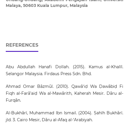
Malaya, 50603 Kuala Lumpur, Malaysia
REFERENCES
Abu Abdullah Hanafi Dollah. (2015). Kamus al-Khalīl.
Selangor Malaysia. Firdaus Press Sdn. Bhd.
Ahmad Omar Bāzmūl. (2010). Qawā‘iḍ Wa Ḍawābiḍ Fi
Fiqh al-Farā’aiḍ Wa al-Mawārith, Kaherah Mesir. Dāru al-
Furqān.
Al-Bukhārī, Muhammad Ibn Ismail. (2004). Ṣahīh Bukhārī.
jld. 3. Cairo Mesir, Dāru al-Afaq al-‘Arabiyah.