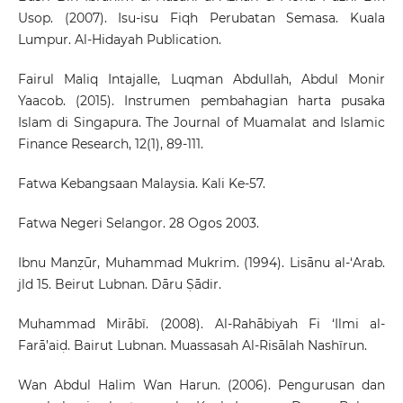
Usop. (2007). Isu-isu Fiqh Perubatan Semasa. Kuala
Lumpur. Al-Hidayah Publication.
Fairul Maliq Intajalle, Luqman Abdullah, Abdul Monir
Yaacob. (2015). Instrumen pembahagian harta pusaka
Islam di Singapura. The Journal of Muamalat and Islamic
Finance Research, 12(1), 89-111.
Fatwa Kebangsaan Malaysia. Kali Ke-57.
Fatwa Negeri Selangor. 28 Ogos 2003.
Ibnu Manẓūr, Muhammad Mukrim. (1994). Lisānu al-‘Arab.
jld 15. Beirut Lubnan. Dāru Ṣādir.
Muhammad Mirābī. (2008). Al-Rahābiyah Fi ‘Ilmi al-
Farā’aiḍ. Bairut Lubnan. Muassasah Al-Risālah Nashīrun.
Wan Abdul Halim Wan Harun. (2006). Pengurusan dan