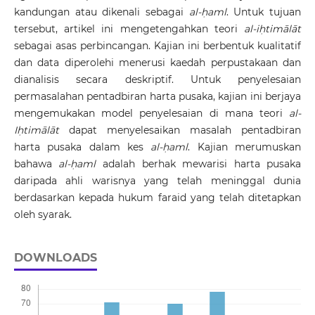
kandungan atau dikenali sebagai
al-
ḥ
aml
. Untuk tujuan
tersebut, artikel ini mengetengahkan teori
al-i
ḥ
timālāt
sebagai asas perbincangan. Kajian ini berbentuk kualitatif
dan data diperolehi menerusi kaedah perpustakaan dan
dianalisis secara deskriptif. Untuk penyelesaian
permasalahan pentadbiran harta pusaka, kajian ini berjaya
mengemukakan model penyelesaian di mana teori
al-
I
ḥ
timālāt
dapat menyelesaikan masalah pentadbiran
harta pusaka dalam kes
al-
ḥ
aml
. Kajian merumuskan
bahawa
al-
ḥ
aml
adalah berhak mewarisi harta pusaka
daripada ahli warisnya yang telah meninggal dunia
berdasarkan kepada hukum faraid yang telah ditetapkan
oleh syarak.
DOWNLOADS