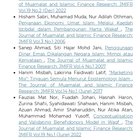
of Muamalat and Islamic Finance Research: JMIFR
Vol.19 No.2 (Dec) 2022
Hisham Sabri, Muhamad Muda, Nur Adilah Othman,
Penjanaan Ekonomi Umat Islam Melalui Kaedah
Istibdal dalam Pembangunan Harta Wakaf
,
The
Journal of Muamalat and Islamic Finance Research:
JMIFR Vol.3 No.1 2006
Sanep Ahmad, Siti Hajar Mohd Jani,
Penggunaan
Dinar Emas Dikalangan Negara Islam: Mimpi atau
Kenyataan
,
The Journal of Muamalat and Islamic
Finance Research: JMIFR Vol.4 No.1 2007
Hanim Misbah, Lakirina Faidiwati Latif,
"Marketing
Mix": Tinjauan Semula Menurut Epistemologi Islam
,
The Journal of Muamalat and Islamic Finance
Research: JMIFR Vol.14 No.1 (June) 2017
Fauzias Mat Nor, Fuadah Johari, Hasnah Haron,
Zurina Shafii, Syahidawati Shahwan, Hanim Misbah,
Azuan Ahmad, Amir Shaharuddin, Nur Atika Atan,
Muhammad Mohamad Yusoff,
Conceptualisation
and Validating Benefidonors Model in Waqf
,
The
Journal of Muamalat and Islamic Finance Research:
JMIFR Vol.19 No.1 (June) 2022