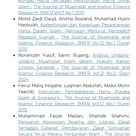
Konsep Harta Terhadap Pengurusan Harta Umat
Islam
,
The Journal of Muamalat and Islamic Finance
Research: JMIFR Vol.7 No.1 2010
Mohd Zaidi Daud, Anitha Rosland, Muhamad Husni
Hasbulah,
Kepentingan dan Keperluan Perancangan
Harta Dalam Islam: Penilaian Menurut Perspektif
Maqasid Syariah
,
The Journal of Muamalat and
Islamic Finance Research: JMIFR Vol.12 No.1 (June)
2015
Noranizah Yusuf, Saimi Bujang,
Analisis Undang-
undang Muamalat Islam dalam Hukum Kanun
Lingga, Sarawak
,
The Journal of Muamalat and
Islamic Finance Research: JMIFR Vol.21 No.2 (Dec)
2024
Feirul Maliq Intajalle, Luqman Abdullah, Abdul Monir
Yaacob,
Instrumen Pembahagian Harta Pusaka
Islam di Singapura
,
The Journal of Muamalat and
Islamic Finance Research: JMIFR Vol.12 No.1 (June)
2015
Muhammad Faizal Mazlan, Shahida Shahimi,
Pengaruh Kewajipan Agama dan Literasi Zakat
Terhadap Gelagat Pembayaran Zakat Simpanan
Secara Terus Melalui Perbankan Islam
,
The Journal