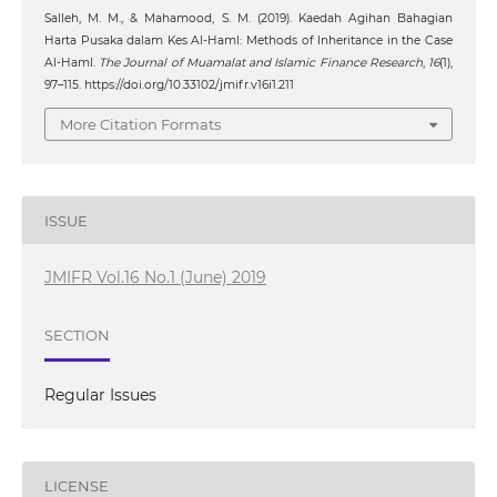
Salleh, M. M., & Mahamood, S. M. (2019). Kaedah Agihan Bahagian
Harta Pusaka dalam Kes Al-Haml: Methods of Inheritance in the Case
Al-Haml.
The Journal of Muamalat and Islamic Finance Research
,
16
(1),
97–115. https://doi.org/10.33102/jmifr.v16i1.211
More Citation Formats
ISSUE
JMIFR Vol.16 No.1 (June) 2019
SECTION
Regular Issues
LICENSE