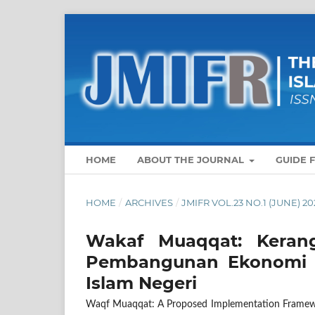
HOME
ABOUT THE JOURNAL
GUIDE 
HOME
/
ARCHIVES
/
JMIFR VOL.23 NO.1 (JUNE) 20
Wakaf Muaqqat: Keran
Pembangunan Ekonomi I
Islam Negeri
Waqf Muaqqat: A Proposed Implementation Framework