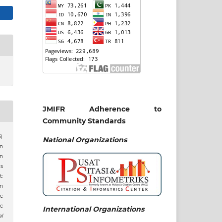
JMIFR Adherence to
Community Standards
).
National
Organizations
n
n
is
:
n
c
c
International Organizations
al