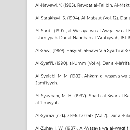
Al-Nawawi, Y. (1985). Rawdat al-Talibin. Al-Makt
Al-Sarakhsyi, S. (1994). Al-Mabsut (Vol. 12). Dar 
Al-Sariti, (1997), al-Wasaya wa al-Awqaf wa al-M
Islamiyyah. Dar al-Nahdhah al-‘Arabiyyah, 181-1
Al-Sawi, (1959). Hasyiah al-Sawi ‘ala Syarhi al-S
Al-Syafi’i, (1990). al-Umm (Vol 4). Dar al-Ma’rifa
Al-Syalabi, M. M. (1982). Ahkam al-wasaya wa a
Jami‘iyyah.
Al-Syaybani, M. H. (1997). Sharh al-Siyar al-Ka
al-‘Ilmiyyah.
Al-Syirazi (n.d.). al-Muhazzab. (Vol 2). Dar al-Fikr
Al-Zuhayli, W. (1987). Al-Wasaya wa al-Waqf fi 