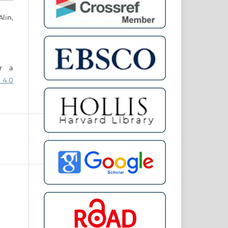
lin,
er a
 4.0