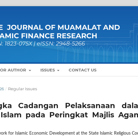
FOR AUTHOR
ISSUES
CONTACT US
26
/
Regular Issues
gka Cadangan Pelaksanaan dal
slam pada Peringkat Majlis Aga
 for Islamic Economic Development at the State Islamic Religious Cou