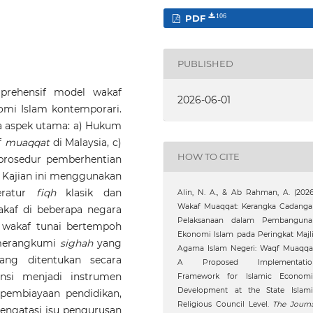
PDF
106
PUBLISHED
mprehensif model wakaf
2026-06-01
omi Islam kontemporari.
 aspek utama: a) Hukum
f
muaqqat
di Malaysia, c)
HOW TO CITE
 prosedur pemberhentian
. Kajian ini menggunakan
teratur
fiqh
klasik dan
Alin, N. A., & Ab Rahman, A. (2026
Wakaf Muaqqat: Kerangka Cadanga
akaf di beberapa negara
Pelaksanaan dalam Pembanguna
 wakaf tunai bertempoh
Ekonomi Islam pada Peringkat Majl
 merangkumi
sighah
yang
Agama Islam Negeri: Waqf Muaqqat
ang ditentukan secara
A Proposed Implementatio
nsi menjadi instrumen
Framework for Islamic Economi
Development at the State Islami
 pembiayaan pendidikan,
Religious Council Level.
The Journ
engatasi isu pengurusan