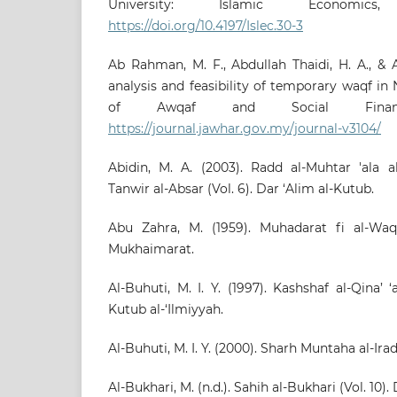
University: Islamic Economics
https://doi.org/10.4197/Islec.30-3
Ab Rahman, M. F., Abdullah Thaidi, H. A., & A
analysis and feasibility of temporary waqf in
of Awqaf and Social Financ
https://journal.jawhar.gov.my/journal-v3104/
Abidin, M. A. (2003). Radd al-Muhtar 'ala a
Tanwir al-Absar (Vol. 6). Dar ‘Alim al-Kutub.
Abu Zahra, M. (1959). Muhadarat fi al-Waq
Mukhaimarat.
Al-Buhuti, M. I. Y. (1997). Kashshaf al-Qina’ 
Kutub al-‘Ilmiyyah.
Al-Buhuti, M. I. Y. (2000). Sharh Muntaha al-Ira
Al-Bukhari, M. (n.d.). Sahih al-Bukhari (Vol. 10).