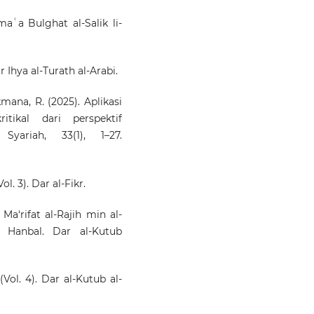
 maʿa Bulghat al-Salik li-
r Ihya al-Turath al-Arabi.
mana, R. (2025). Aplikasi
tikal dari perspektif
yariah, 33(1), 1–27.
l. 3). Dar al-Fikr.
i Ma‘rifat al-Rajih min al-
 Hanbal. Dar al-Kutub
. (Vol. 4). Dar al-Kutub al-