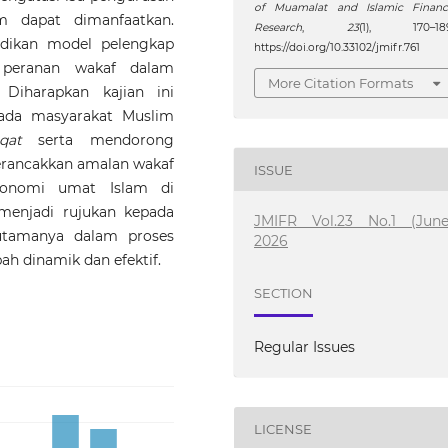
of Muamalat and Islamic Financ
m dapat dimanfaatkan.
Research
,
23
(1), 170–189
adikan model pelengkap
https://doi.org/10.33102/jmifr.761
peranan wakaf dalam
More Citation Formats
Diharapkan kajian ini
ada masyarakat Muslim
qat
serta mendorong
erancakkan amalan wakaf
ISSUE
onomi umat Islam di
 menjadi rujukan kepada
JMIFR Vol.23 No.1 (June
utamanya dalam proses
2026
h dinamik dan efektif.
SECTION
Regular Issues
LICENSE