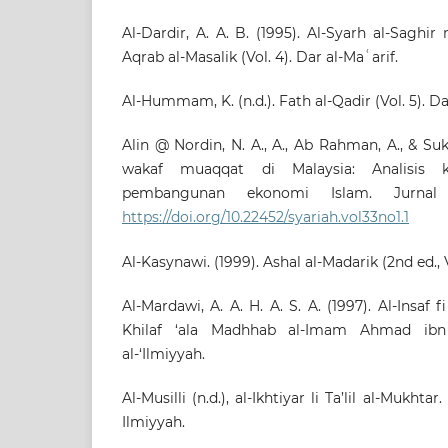
Al-Dardir, A. A. B. (1995). Al-Syarh al-Saghir
Aqrab al-Masalik (Vol. 4). Dar al-Maʿarif.
Al-Hummam, K. (n.d.). Fath al-Qadir (Vol. 5). Da
Alin @ Nordin, N. A., A., Ab Rahman, A., & Suk
wakaf muaqqat di Malaysia: Analisis kri
pembangunan ekonomi Islam. Jurnal S
https://doi.org/10.22452/syariah.vol33no1.1
Al-Kasynawi. (1999). Ashal al-Madarik (2nd ed., Vo
Al-Mardawi, A. A. H. A. S. A. (1997). Al-Insaf f
Khilaf ‘ala Madhhab al-Imam Ahmad ibn
al-‘Ilmiyyah.
Al-Musilli (n.d.), al-Ikhtiyar li Ta’lil al-Mukhtar
Ilmiyyah.