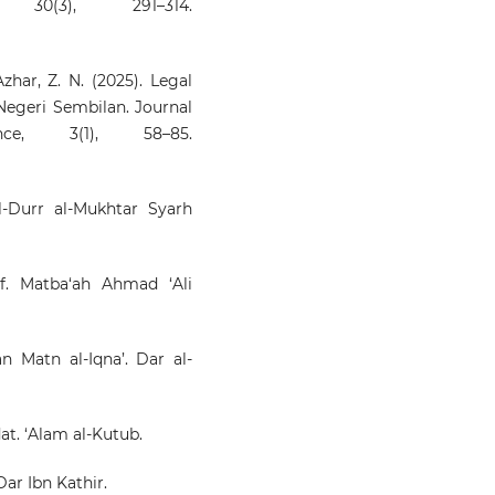
, 30(3), 291–314.
zhar, Z. N. (2025). Legal
 Negeri Sembilan. Journal
e, 3(1), 58–85.
l-Durr al-Mukhtar Syarh
f. Matba‘ah Ahmad ‘Ali
‘an Matn al-Iqna’. Dar al-
dat. ‘Alam al-Kutub.
 Dar Ibn Kathir.