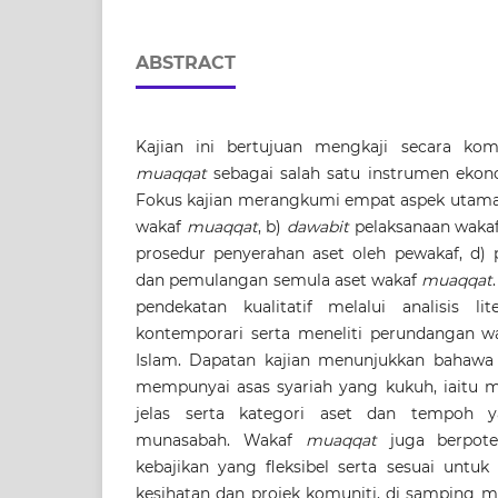
ABSTRACT
Kajian ini bertujuan mengkaji secara ko
muaqqat
sebagai salah satu instrumen ekon
Fokus kajian merangkumi empat aspek utama
wakaf
muaqqat
, b)
dawabit
pelaksanaan waka
prosedur penyerahan aset oleh pewakaf, d)
dan pemulangan semula aset wakaf
muaqqat
pendekatan kualitatif melalui analisis li
kontemporari serta meneliti perundangan w
Islam. Dapatan kajian menunjukkan bahawa
mempunyai asas syariah yang kukuh, iaitu
jelas serta kategori aset dan tempoh y
munasabah. Wakaf
muaqqat
juga berpote
kebajikan yang fleksibel serta sesuai untuk
kesihatan dan projek komuniti, di samping m