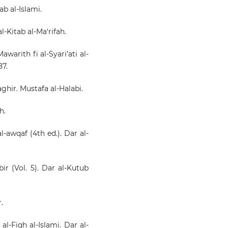
ab al-Islami.
al-Kitab al-Ma‘rifah.
awarith fi al-Syari’ati al-
87.
aghir. Mustafa al-Halabi.
h.
l-awqaf (4th ed.). Dar al-
bir (Vol. 5). Dar al-Kutub
.
al-Fiqh al-Islami. Dar al-