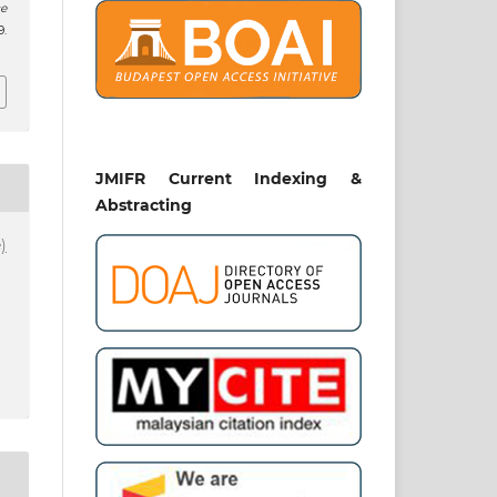
e
.
JMIFR Current Indexing &
Abstracting
)