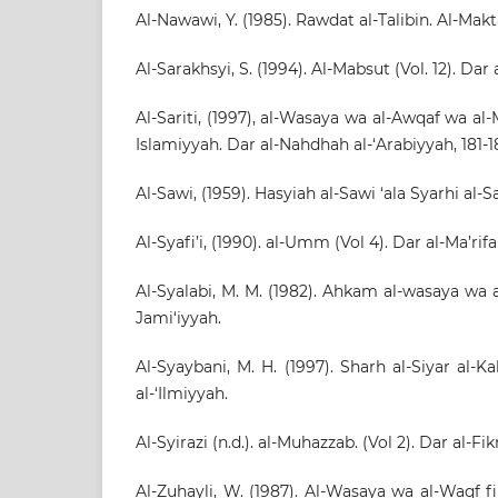
Al-Nawawi, Y. (1985). Rawdat al-Talibin. Al-Makt
Al-Sarakhsyi, S. (1994). Al-Mabsut (Vol. 12). Dar 
Al-Sariti, (1997), al-Wasaya wa al-Awqaf wa al-M
Islamiyyah. Dar al-Nahdhah al-‘Arabiyyah, 181-1
Al-Sawi, (1959). Hasyiah al-Sawi ‘ala Syarhi al-S
Al-Syafi’i, (1990). al-Umm (Vol 4). Dar al-Ma’rifa
Al-Syalabi, M. M. (1982). Ahkam al-wasaya wa a
Jami‘iyyah.
Al-Syaybani, M. H. (1997). Sharh al-Siyar al-Ka
al-‘Ilmiyyah.
Al-Syirazi (n.d.). al-Muhazzab. (Vol 2). Dar al-Fikr
Al-Zuhayli, W. (1987). Al-Wasaya wa al-Waqf fi 