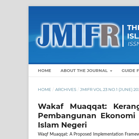
HOME
ABOUT THE JOURNAL
GUIDE 
HOME
/
ARCHIVES
/
JMIFR VOL.23 NO.1 (JUNE) 20
Wakaf Muaqqat: Keran
Pembangunan Ekonomi I
Islam Negeri
Waqf Muaqqat: A Proposed Implementation Framework