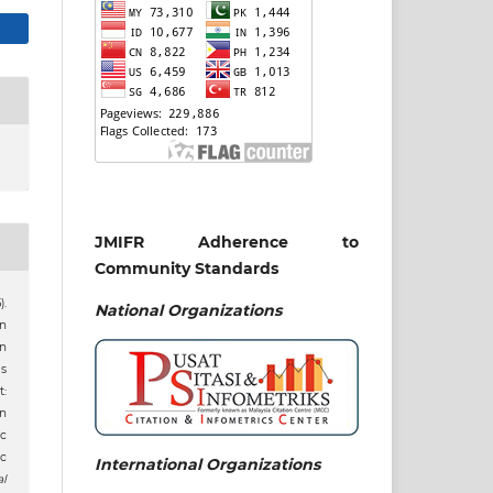
JMIFR Adherence to
Community Standards
).
National
Organizations
n
n
is
:
n
c
c
International Organizations
al