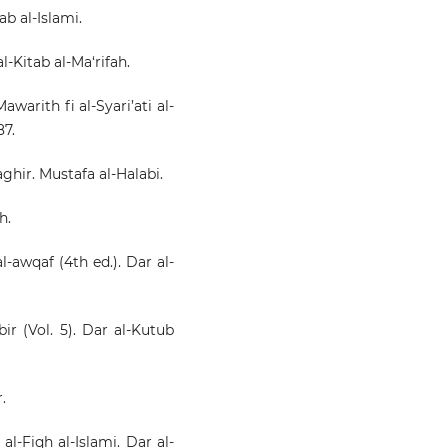
ab al-Islami.
al-Kitab al-Ma‘rifah.
awarith fi al-Syari’ati al-
87.
aghir. Mustafa al-Halabi.
h.
l-awqaf (4th ed.). Dar al-
bir (Vol. 5). Dar al-Kutub
.
al-Fiqh al-Islami. Dar al-