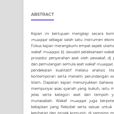
ABSTRACT
Kajian ini bertujuan mengkaji secara ko
muaqqat
sebagai salah satu instrumen ekon
Fokus kajian merangkumi empat aspek utama
wakaf
muaqqat
, b)
dawabit
pelaksanaan waka
prosedur penyerahan aset oleh pewakaf, d)
dan pemulangan semula aset wakaf
muaqqat
pendekatan kualitatif melalui analisis li
kontemporari serta meneliti perundangan w
Islam. Dapatan kajian menunjukkan bahawa
mempunyai asas syariah yang kukuh, iaitu
jelas serta kategori aset dan tempoh y
munasabah. Wakaf
muaqqat
juga berpote
kebajikan yang fleksibel serta sesuai untuk
kesihatan dan projek komuniti, di samping m