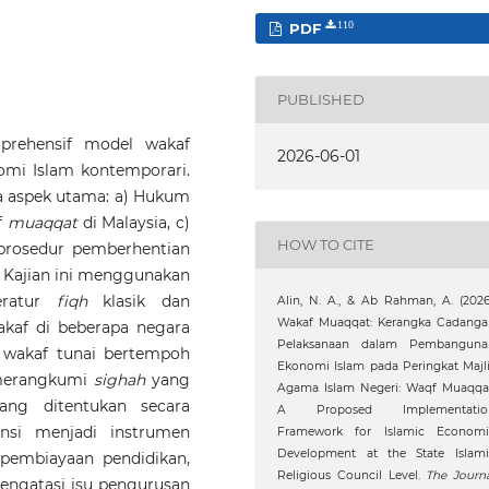
PDF
110
PUBLISHED
mprehensif model wakaf
2026-06-01
omi Islam kontemporari.
 aspek utama: a) Hukum
f
muaqqat
di Malaysia, c)
HOW TO CITE
 prosedur pemberhentian
. Kajian ini menggunakan
teratur
fiqh
klasik dan
Alin, N. A., & Ab Rahman, A. (2026
Wakaf Muaqqat: Kerangka Cadanga
akaf di beberapa negara
Pelaksanaan dalam Pembanguna
 wakaf tunai bertempoh
Ekonomi Islam pada Peringkat Majl
 merangkumi
sighah
yang
Agama Islam Negeri: Waqf Muaqqat
ang ditentukan secara
A Proposed Implementatio
nsi menjadi instrumen
Framework for Islamic Economi
Development at the State Islami
 pembiayaan pendidikan,
Religious Council Level.
The Journ
engatasi isu pengurusan