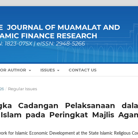
FOR AUTHOR
ISSUES
CONTACT US
26
/
Regular Issues
gka Cadangan Pelaksanaan dal
slam pada Peringkat Majlis Aga
 for Islamic Economic Development at the State Islamic Religious Cou