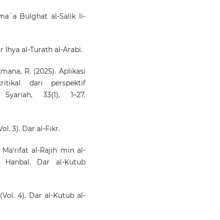
 maʿa Bulghat al-Salik li-
r Ihya al-Turath al-Arabi.
mana, R. (2025). Aplikasi
tikal dari perspektif
yariah, 33(1), 1–27.
l. 3). Dar al-Fikr.
i Ma‘rifat al-Rajih min al-
 Hanbal. Dar al-Kutub
. (Vol. 4). Dar al-Kutub al-