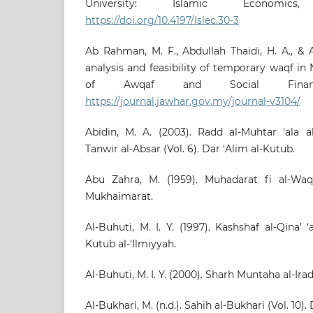
University: Islamic Economics
https://doi.org/10.4197/Islec.30-3
Ab Rahman, M. F., Abdullah Thaidi, H. A., & A
analysis and feasibility of temporary waqf in
of Awqaf and Social Financ
https://journal.jawhar.gov.my/journal-v3104/
Abidin, M. A. (2003). Radd al-Muhtar 'ala a
Tanwir al-Absar (Vol. 6). Dar ‘Alim al-Kutub.
Abu Zahra, M. (1959). Muhadarat fi al-Waq
Mukhaimarat.
Al-Buhuti, M. I. Y. (1997). Kashshaf al-Qina’ 
Kutub al-‘Ilmiyyah.
Al-Buhuti, M. I. Y. (2000). Sharh Muntaha al-Ira
Al-Bukhari, M. (n.d.). Sahih al-Bukhari (Vol. 10).