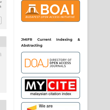
e
.
JMIFR Current Indexing &
Abstracting
)