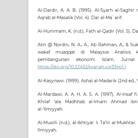
Al-Dardir, A. A. B. (1995). Al-Syarh al-Saghir
Aqrab al-Masalik (Vol. 4). Dar al-Maʿarif.
Al-Hummam, K. (n.d.). Fath al-Qadir (Vol. 5). Da
Alin @ Nordin, N. A., A., Ab Rahman, A., & Suk
wakaf muaqqat di Malaysia: Analisis kri
pembangunan ekonomi Islam. Jurnal S
https://doi.org/10.22452/syariah.vol33no1.1
Al-Kasynawi. (1999). Ashal al-Madarik (2nd ed., Vo
Al-Mardawi, A. A. H. A. S. A. (1997). Al-Insaf f
Khilaf ‘ala Madhhab al-Imam Ahmad ibn
al-‘Ilmiyyah.
Al-Musilli (n.d.), al-Ikhtiyar li Ta’lil al-Mukhtar
Ilmiyyah.