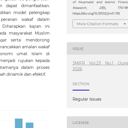
of Muamalat and Islamic Financ
m dapat dimanfaatkan.
Research
,
23
(1), 170–189
adikan model pelengkap
https://doi.org/10.33102/jmifr.761
peranan wakaf dalam
More Citation Formats
Diharapkan kajian ini
ada masyarakat Muslim
qat
serta mendorong
erancakkan amalan wakaf
ISSUE
onomi umat Islam di
 menjadi rujukan kepada
JMIFR Vol.23 No.1 (June
utamanya dalam proses
2026
h dinamik dan efektif.
SECTION
Regular Issues
LICENSE