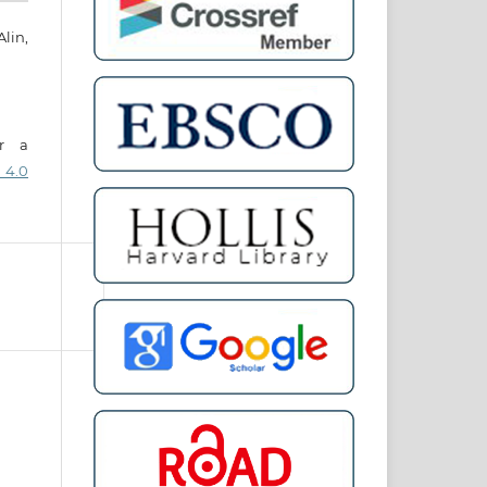
lin,
er a
 4.0