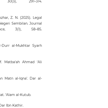
, 30(3), 291–314.
zhar, Z. N. (2025). Legal
 Negeri Sembilan. Journal
e, 3(1), 58–85.
l-Durr al-Mukhtar Syarh
f. Matba‘ah Ahmad ‘Ali
‘an Matn al-Iqna’. Dar al-
dat. ‘Alam al-Kutub.
 Dar Ibn Kathir.